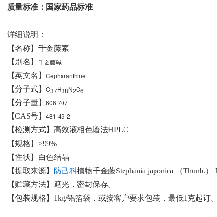
质量标准：国家药品标准
详细说明：
【名称】千金藤素
【别名】
千金藤碱
【英文名】
Cepharanthine
【分子式】
C
H
N
O
37
38
2
6
【分子量】
606.707
【CAS号】
481-49-2
【检测方式】高效液相色谱法HPLC
【规格】≥99%
【性状】白色结晶
【提取来源】
防己科
植物千金藤Stephania japonica （Thunb.）
【贮藏方法】遮光，密封保存。
【包装规格】1kg/铝箔袋，或按客户要求包装，最低1克起订